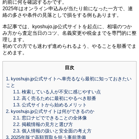
約前に何を確認するかです。
2025年はオンライン申込みが当たり前になった一方で、連
絡の多さや条件の見落としで損をする例もあります。
本記事では、kyoshujo.jp公式サイトを起点に、相場のつか
み方から査定当日のコツ、名義変更や税金までを専門的に整
理します。
初めての方でも迷わず進められるよう、やることを順番でま
とめます。
目次
1.
kyoshujo.jp公式サイトへ車売るなら最初に知っておきたい
こと
1.1.
検索している人が不安に感じやすい点
1.2.
高く売るために最初にやるべき順番
1.3.
公式サイトから始めるメリット
2.
kyoshujo.jp公式サイトは何ができるのか
2.1.
窓口ナビでできることの全体像
2.2.
掲載情報の見方と選び方
2.3.
個人情報の扱いと安全面の考え方
3.
2025年版で高額買取を狙う事前準備