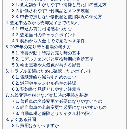
3.1.
査定額が上がりやすい清掃と見た目の整え方
3.2.
評価されやすい付属品とメンテ履歴
3.3.
申告で損しない修復歴と使用状況の伝え方
4.
査定申込みから売却完了までの流れ
4.1.
申込み前に相場感をつかむ
4.2.
査定当日のチェックポイント
4.3.
契約から入金までで見るべき条件
5.
2025年の売り時と相場の考え方
5.1.
需要が動く時期と売り時の基本
5.2.
モデルチェンジと車検時期の判断基準
5.3.
輸出需要や人気色が与える影響
6.
トラブル回避のために確認したいポイント
6.1.
電話連絡を減らすためのコツ
6.2.
減額やキャンセル条件の確認
6.3.
契約書で見落としやすい注意点
7.
名義変更や税金など売却時の手続き基礎
7.1.
普通車の名義変更で必要になりやすいもの
7.2.
軽自動車の名義変更で必要になりやすいもの
7.3.
自動車税と保険とリサイクル料の扱い
8.
よくある質問
8.1.
費用はかかりますか