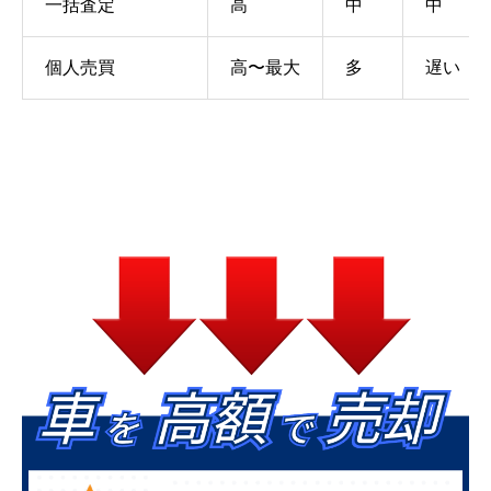
一括査定
高
中
中
個人売買
高〜最大
多
遅い