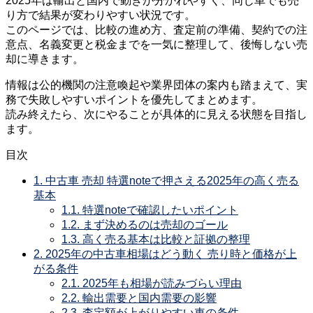
2025年は輸出と国内で動きが分かれやすく、同じ車でも売
り方で結果が変わりやすい状況です。
このページでは、比較の進め方、査定前の準備、契約での注
意点、名義変更と税金までを一気に整理して、後悔しない売
却に導きます。
情報は公的機関の注意喚起や業界団体の案内も踏まえて、実
務で失敗しやすいポイントを優先してまとめます。
読み終えたら、次にやることが具体的に見える状態を目指し
ます。
目次
1.
中古車 売却 特選noteで押さえる2025年の高く売る
基本
1.1.
特選noteで確認したいポイント
1.2.
まず決めるのは売却のゴール
1.3.
高く売る基本は比較と証拠の整理
2.
2025年の中古車相場はどう動く 売り時と価格が上
がる条件
2.1.
2025年も相場が読みづらい理由
2.2.
輸出需要と国内需要の影響
2.3.
査定額が上がりやすい車の条件