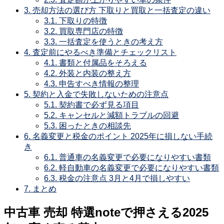
3.
売却方法の選び方 下取りと買取と一括査定の違い
3.1.
下取りの特徴
3.2.
買取専門店の特徴
3.3.
一括査定を使うときの考え方
4.
査定前にやるべき準備とチェックリスト
4.1.
書類と付属品をそろえる
4.2.
外装と内装の整え方
4.3.
申告すべき情報の整理
5.
契約と入金で失敗しないための注意点
5.1.
契約書で必ず見る項目
5.2.
キャンセルと減額トラブルの回避
5.3.
困ったときの相談先
6.
名義変更と税金のポイント 2025年に損しない手続
き
6.1.
普通車の名義変更で必要になりやすい書類
6.2.
軽自動車の名義変更で必要になりやすい書類
6.3.
税金の注意点 3月と4月で損しやすい
7.
まとめ
中古車 売却 特選noteで押さえる2025