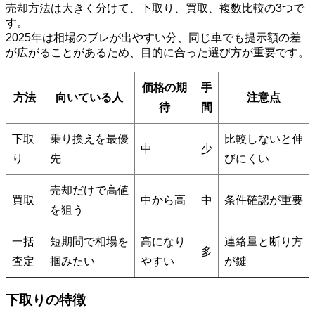
売却方法は大きく分けて、下取り、買取、複数比較の3つで
す。
2025年は相場のブレが出やすい分、同じ車でも提示額の差
が広がることがあるため、目的に合った選び方が重要です。
価格の期
手
方法
向いている人
注意点
待
間
下取
乗り換えを最優
比較しないと伸
中
少
り
先
びにくい
売却だけで高値
買取
中から高
中
条件確認が重要
を狙う
一括
短期間で相場を
高になり
連絡量と断り方
多
査定
掴みたい
やすい
が鍵
下取りの特徴